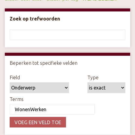
k
s
Zoek op trefwoorden
t
e
c
o
n
t
Number of rows in "Beperken tot specifieke velden":
1
Beperken tot specifieke velden
e
n
Zoekveld
Zoek type
Zoektermen
Search Joiner
Field
Type
t
Terms
VOEG EEN VELD TOE