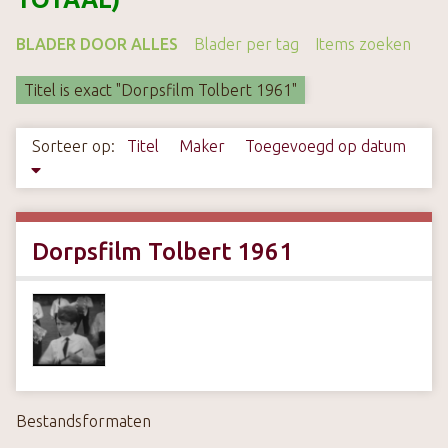
k
s
BLADER DOOR ALLES
Blader per tag
Items zoeken
t
Titel is exact "Dorpsfilm Tolbert 1961"
e
c
o
Sorteer op:
Titel
Maker
Toegevoegd op datum
n
t
e
n
Dorpsfilm Tolbert 1961
t
Bestandsformaten