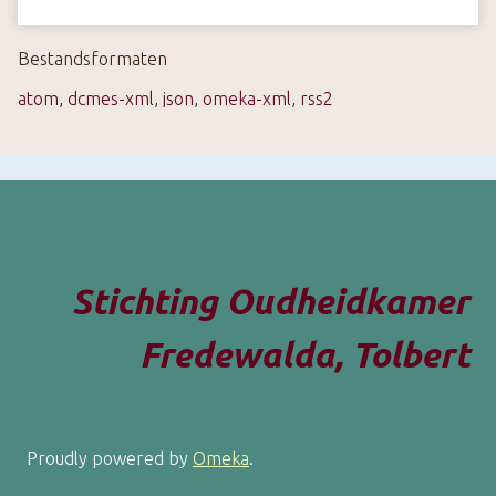
Bestandsformaten
atom
,
dcmes-xml
,
json
,
omeka-xml
,
rss2
Stichting Oudheidkamer
Fredewalda, Tolbert
Proudly powered by
Omeka
.