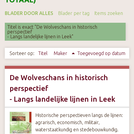
k
s
BLADER DOOR ALLES
Blader per tag
Items zoeken
t
Titel is exact "De Wolveschans in historisch
e
perspectief
c
- Langs landelijke lijnen in Leek"
o
n
Sorteer op:
Titel
Maker
Toegevoegd op datum
t
e
n
De Wolveschans in historisch
t
perspectief
- Langs landelijke lijnen in Leek
Historische perspectieven langs de lijnen:
agrarisch, economisch, militair,
waterstaatkundig en stedebouwkundig.