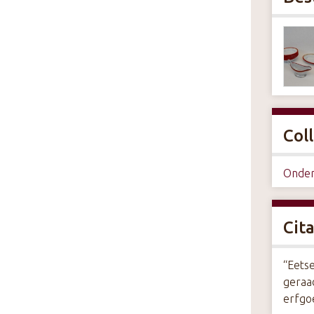
Coll
Onderw
Cit
“Eetse
geraa
erfgo