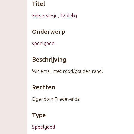
Titel
k
s
Eetserviesje, 12 delig
t
e
Onderwerp
c
o
speelgoed
n
t
Beschrijving
e
n
Wit email met rood/gouden rand.
t
Rechten
Eigendom Fredewalda
Type
Speelgoed