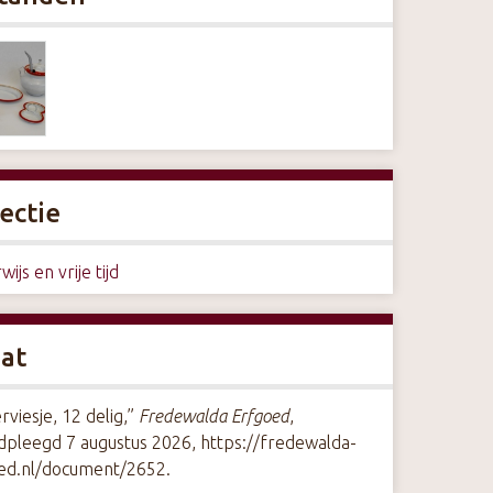
ectie
ijs en vrije tijd
aat
rviesje, 12 delig,”
Fredewalda Erfgoed
,
dpleegd 7 augustus 2026,
https://fredewalda-
ed.nl/document/2652
.