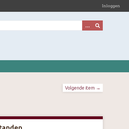
Inloggen
Volgende item →
tanden