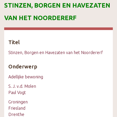
STINZEN, BORGEN EN HAVEZATEN
k
s
VAN HET NOORDERERF
t
e
c
o
Titel
n
t
Stinzen, Borgen en Havezaten van het Noordererf
e
n
Onderwerp
t
Adellijke bewoning
S. J. v.d. Molen
Paul Vogt
Groningen
Friesland
Drenthe