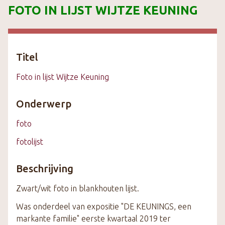
FOTO IN LIJST WIJTZE KEUNING
k
s
t
e
Titel
c
o
Foto in lijst Wijtze Keuning
n
t
Onderwerp
e
n
foto
t
fotolijst
Beschrijving
Zwart/wit foto in blankhouten lijst.
Was onderdeel van expositie "DE KEUNINGS, een
markante familie" eerste kwartaal 2019 ter