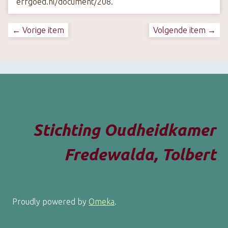
erfgoed.nl/document/208
.
← Vorige item
Volgende item →
Stichting Oudheidkamer
Fredewalda, Tolbert
Proudly powered by
Omeka
.