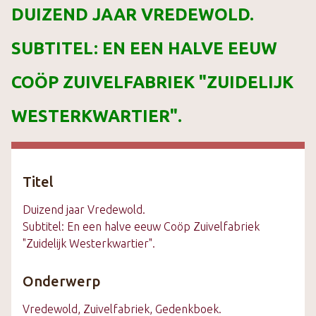
DUIZEND JAAR VREDEWOLD.
k
s
SUBTITEL: EN EEN HALVE EEUW
t
e
COÖP ZUIVELFABRIEK "ZUIDELIJK
c
o
WESTERKWARTIER".
n
t
e
n
Titel
t
Duizend jaar Vredewold.
Subtitel: En een halve eeuw Coöp Zuivelfabriek
"Zuidelijk Westerkwartier".
Onderwerp
Vredewold, Zuivelfabriek, Gedenkboek.