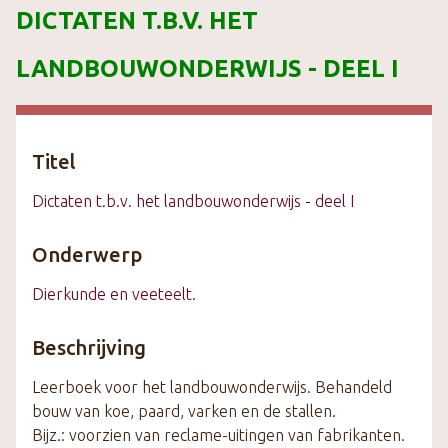
DICTATEN T.B.V. HET
k
s
LANDBOUWONDERWIJS - DEEL I
t
e
c
o
Titel
n
t
Dictaten t.b.v. het landbouwonderwijs - deel I
e
n
Onderwerp
t
Dierkunde en veeteelt.
Beschrijving
Leerboek voor het landbouwonderwijs. Behandeld
bouw van koe, paard, varken en de stallen.
Bijz.: voorzien van reclame-uitingen van fabrikanten.