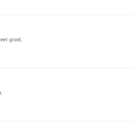
zeer groot.
n.