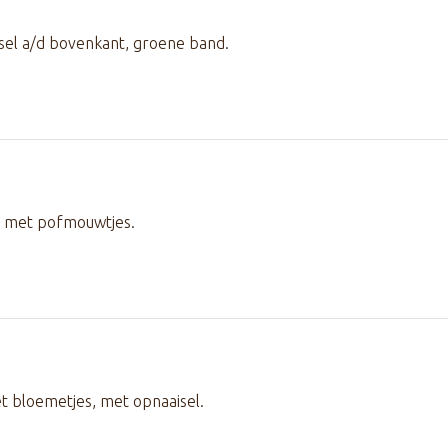
sel a/d bovenkant, groene band.
l met pofmouwtjes.
t bloemetjes, met opnaaisel.