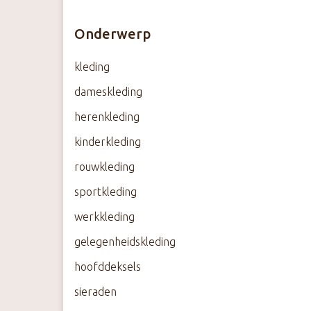
k
s
Onderwerp
t
e
kleding
c
dameskleding
o
n
herenkleding
t
kinderkleding
e
n
rouwkleding
t
sportkleding
werkkleding
gelegenheidskleding
hoofddeksels
sieraden